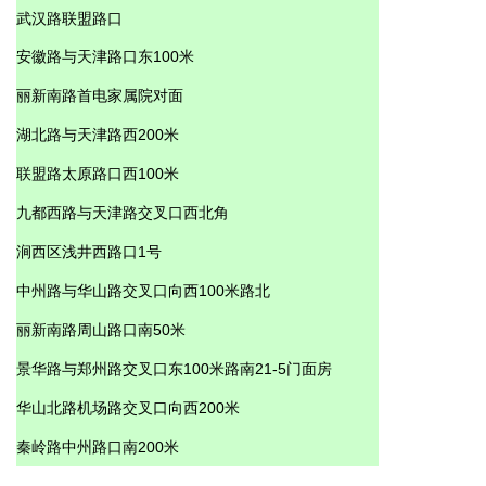
武汉路联盟路口
安徽路与天津路口东100米
丽新南路首电家属院对面
湖北路与天津路西200米
联盟路太原路口西100米
九都西路与天津路交叉口西北角
涧西区浅井西路口1号
中州路与华山路交叉口向西100米路北
丽新南路周山路口南50米
景华路与郑州路交叉口东100米路南21-5门面房
华山北路机场路交叉口向西200米
秦岭路中州路口南200米