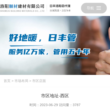
导航
首页
>
市场布局
>
市区店面
市区地址-西区
时间：2023-06-29
访问量：3787